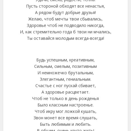
Пусть стороной обходят все ненастья,
А рядом будут добрые друзья!
Желаю, чтоб мечты твои сбывались,
Здоровье чтоб не подводило никогда,
И, как стремительно года б твои ни мчались,
Ты оставайся молодым всегда-всегда!
Будь успешным, креативным,
Сильным, смелым, позитивным
И немножечко брутальным,
Элегантным, гениальным.
Счастье с ног пускай сбивает,
А здоровье расцветает.
Чтоб не только в день рожденья
Было классным настроенье.
Чтоб икру мог ложкой кушать,
Звон монет все время слушать,
Быть любимым и любить.
В общем, очень круто жить!