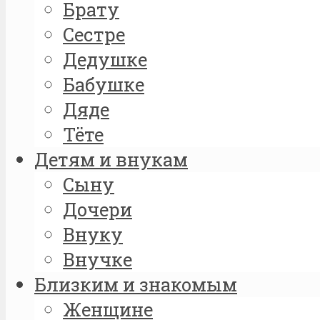
Брату
Сестре
Дедушке
Бабушке
Дяде
Тёте
Детям и внукам
Сыну
Дочери
Внуку
Внучке
Близким и знакомым
Женщине