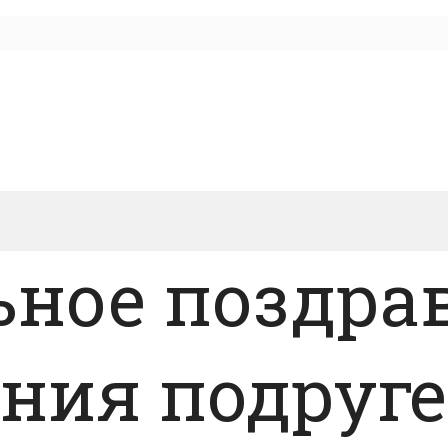
ьное поздра
ния подруге