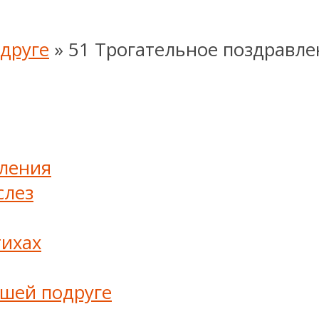
друге
»
51 Трогательное поздравле
вления
слез
тихах
чшей подруге