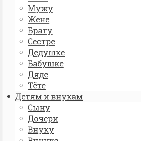
Мужу
Жене
Брату
Сестре
Дедушке
Бабушке
Дяде
Тёте
Детям и внукам
Сыну
Дочери
Внуку
Внучке