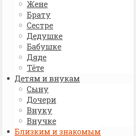
Жене
Брату
Сестре
Дедушке
Бабушке
Дяде
Тёте
Детям и внукам
Сыну
Дочери
Внуку
Внучке
Близким и знакомым