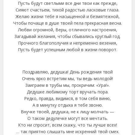
Пусть будут светлыми все дни твои как прежде,
Сияют счастьем, тихой радостью ласковые глаза.
Желаю жизни тебе я насыщенной и безмятежной,
Чтобы почаще в душе твоей пела прекрасная весна.
Любви огромной, Веры, отличного настроения,
Загадывай желания, чтобы сбывались круглый год.
Прочного благополучия и непременно везения,
Пусть будет успешным любой в жизни поворот.
Поздравляю, дедушка! День рождения твой
Очень ярко встретим мы, ты ведь молодой!
Заиграем в трубы мы, прокричим: «Ура!».
Дедушке любимому торт вручать пора.
Редко, правда, видимся, в том себя виню,
А в минутку отдыха я тебе звоню.
Внучке твоей, дедушка, не к лицу молчать —
О таком дедулечке могут все мечтать.
Кто ни спросит, всем скажу, что ты лучше всех!
… так приятно слышать мне искренний твой смех.