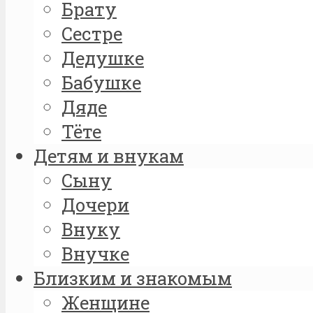
Брату
Сестре
Дедушке
Бабушке
Дяде
Тёте
Детям и внукам
Сыну
Дочери
Внуку
Внучке
Близким и знакомым
Женщине