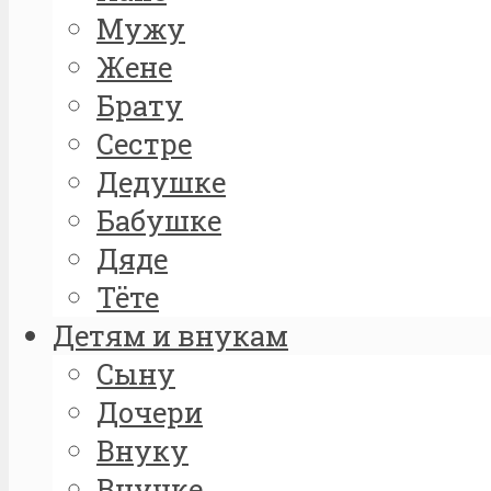
Мужу
Жене
Брату
Сестре
Дедушке
Бабушке
Дяде
Тёте
Детям и внукам
Сыну
Дочери
Внуку
Внучке