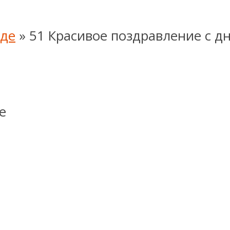
яде
»
51 Красивое поздравление с д
е