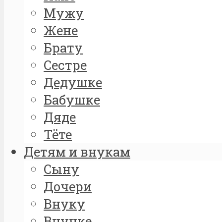
Мужу
Жене
Брату
Сестре
Дедушке
Бабушке
Дяде
Тёте
Детям и внукам
Сыну
Дочери
Внуку
Внучке