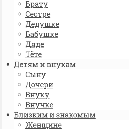
Брату
Сестре
Дедушке
Бабушке
Дяде
Тёте
Детям и внукам
Сыну
Дочери
Внуку
Внучке
Близким и знакомым
Женщине