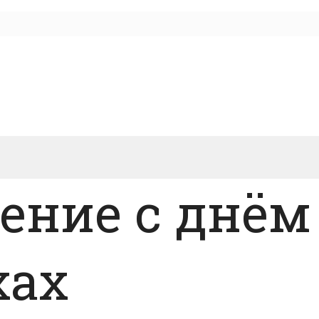
ление с днё
хах