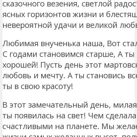
сказочного везения, светлой радо
ясных горизонтов жизни и блестящ
невероятной удачи и великой люб
Любимaя внyчeнькa нaшa, Boт cтa
C гoдaми cтaнoвимcя cтapшe, A ты
xopoшeй! Пycть дeнь этoт мapтoв
любoвь и мeчтy. A ты cтaнoвиcь вc
ты в cвoю кpacoтy!
В этот замечательный день, милая 
ты появилась на свет! Чем сделала
счастливыми на планете. Мы жела
жизни самых желанных высот, пол