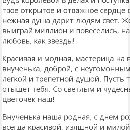
Будь королевой в делах и поступка
твое открытое и отважное сердце в
нежная душа дарит людям свет. Же
выиграй миллион и повеселись, н
любовь, как звезды!
Красивая и модная, мастерица на в
внученька, доброй, с неугомонны
легкой и трепетной душой. Пусть 
отыщет тебя. Со светлым и чудес
цветочек наш!
Внученька наша родная, с днем ро
всегда красивой, изящной и милой.