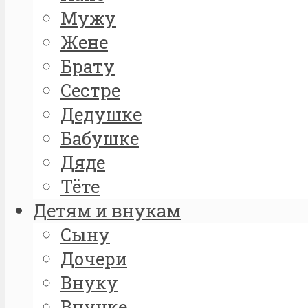
Мужу
Жене
Брату
Сестре
Дедушке
Бабушке
Дяде
Тёте
Детям и внукам
Сыну
Дочери
Внуку
Внучке