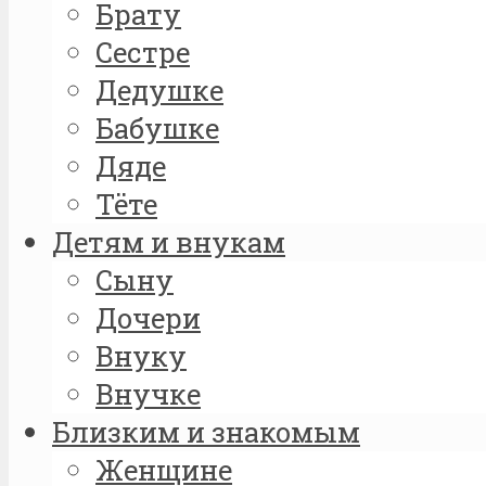
Брату
Сестре
Дедушке
Бабушке
Дяде
Тёте
Детям и внукам
Сыну
Дочери
Внуку
Внучке
Близким и знакомым
Женщине