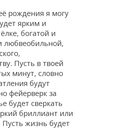
её рождения я могу
будет ярким и
ёлке, богатой и
и любвеобильной,
ского,
ву. Пусть в твоей
тых минут, словно
атления будут
но фейерверк за
ье будет сверкать
яркий бриллиант или
 Пусть жизнь будет