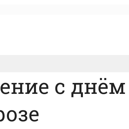
ление с днё
розе