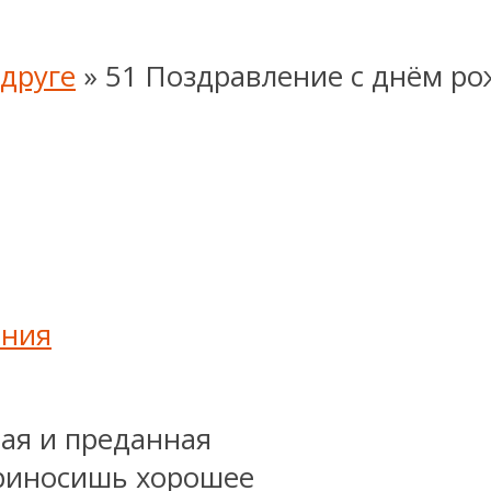
друге
»
51 Поздравление с днём ро
ения
шая и преданная
приносишь хорошее